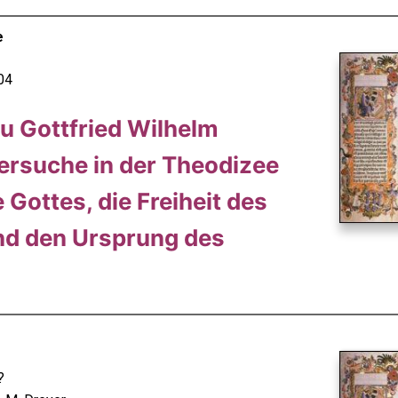
e
04
u Gottfried Wilhelm
ersuche in der Theodizee
 Gottes, die Freiheit des
d den Ursprung des
?