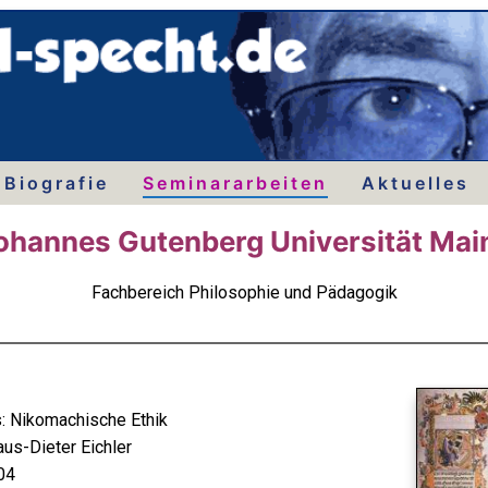
Biografie
Seminararbeiten
Aktuelles
ohannes Gutenberg Universität Mai
Fachbereich Philosophie und Pädagogik
s: Nikomachische Ethik
aus-Dieter Eichler
04