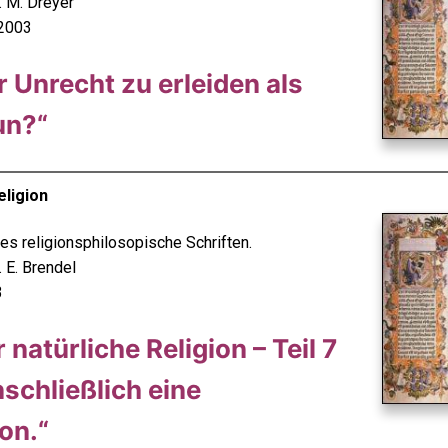
. M. Dreyer
2003
r Unrecht zu erleiden als
un?“
eligion
s religionsphilosopische Schriften.
. E. Brendel
3
 natürliche Religion – Teil 7
inschließlich eine
on.“