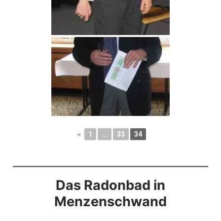
◄
1
...
33
34
Das Radonbad in
Menzenschwand