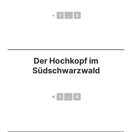
◄
1
...
5
Der Hochkopf im
Südschwarzwald
◄
1
...
4