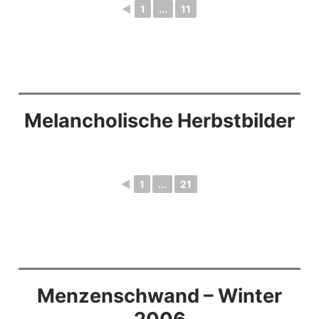
◄
1
...
11
Melancholische Herbstbilder
◄
1
...
21
Menzenschwand – Winter