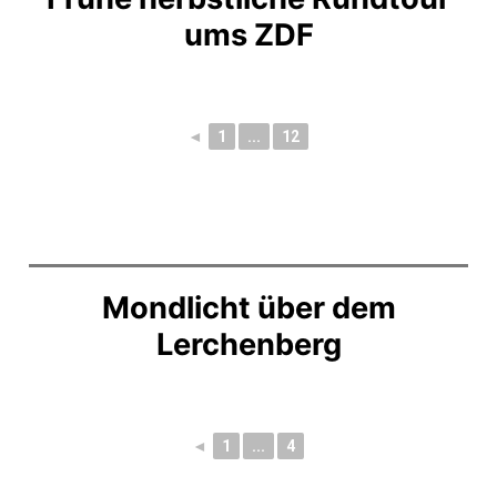
ums ZDF
◄
1
...
12
Mondlicht über dem
Lerchenberg
◄
1
...
4