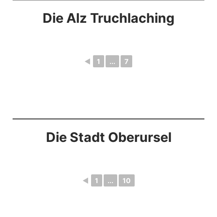
Die Alz Truchlaching
◄
1
...
7
Die Stadt Oberursel
◄
1
...
10