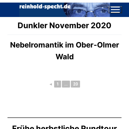
Dunkler November 2020
Nebelromantik im Ober-Olmer
Wald
◄
1
...
20
Frühe herbstliche Rundtour