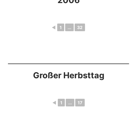
2006
◄
1
...
32
Großer Herbsttag
◄
1
...
17