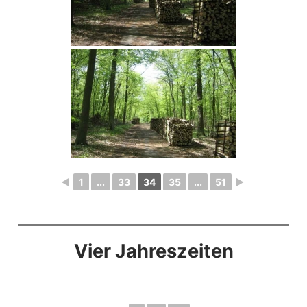
◄
1
...
33
34
35
...
51
►
Vier Jahreszeiten