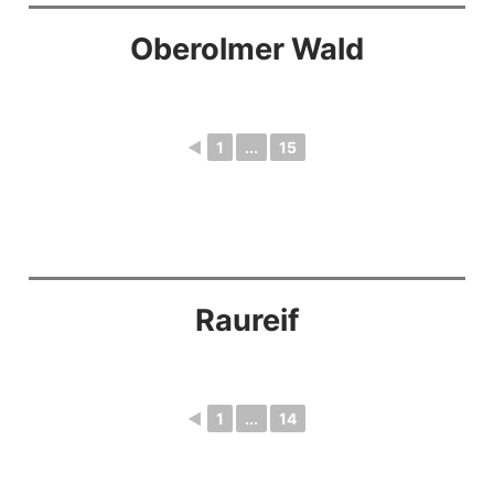
Oberolmer Wald
◄
1
...
15
Raureif
◄
1
...
14