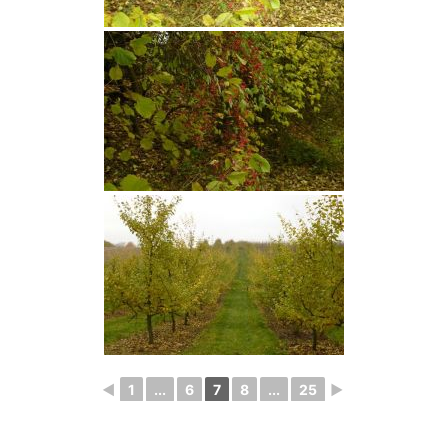
◄
1
...
6
7
8
...
25
►