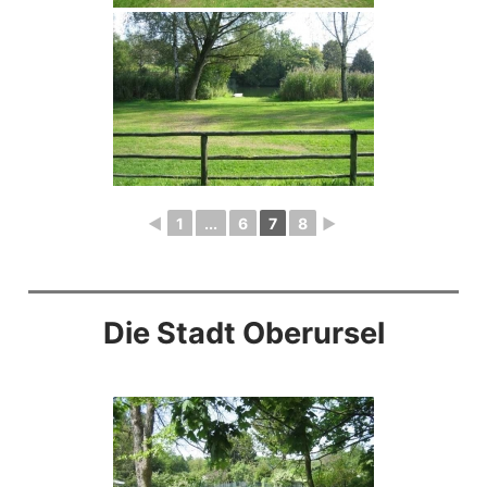
◄
1
...
6
7
8
►
Die Stadt Oberursel