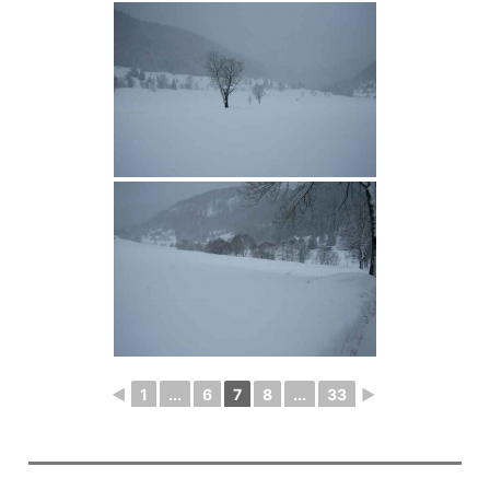
◄
1
...
6
7
8
...
33
►