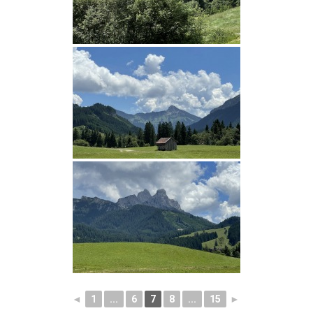
◄
1
...
6
7
8
...
15
►