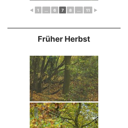
◄
1
...
6
7
8
...
11
►
Früher Herbst