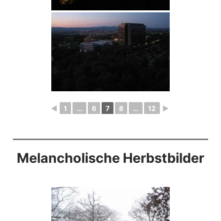
◄
1
...
6
7
8
...
12
►
Melancholische Herbstbilder