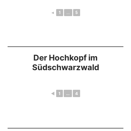
◄
1
...
5
Der Hochkopf im
Südschwarzwald
◄
1
...
4