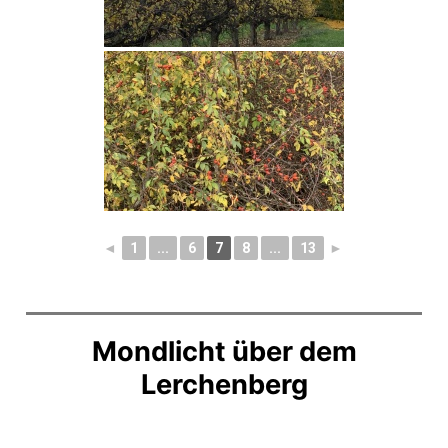
◄
1
...
6
7
8
...
13
►
Mondlicht über dem
Lerchenberg