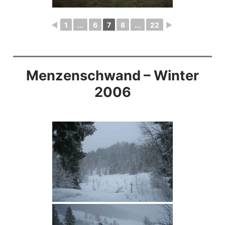
◄
1
...
6
7
8
...
22
►
Menzenschwand – Winter
2006