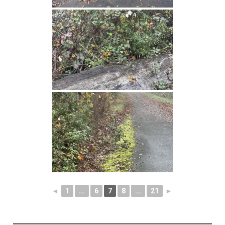
◄
1
...
6
7
8
...
21
►