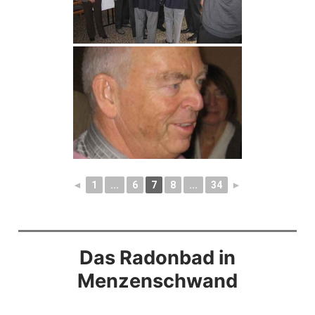
◄
1
...
6
7
8
...
34
►
Das Radonbad in
Menzenschwand